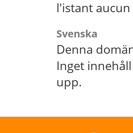
l'istant aucu
Svenska
Denna domän 
Inget innehål
upp.